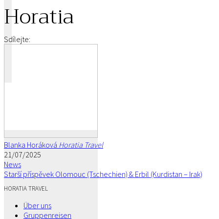
Horatia
Sdílejte:
Blanka Horáková
Horatia Travel
21/07/2025
News
Starší příspěvek
Olomouc (Tschechien) & Erbil (Kurdistan – Irak)
HORATIA TRAVEL
Über uns
Gruppenreisen