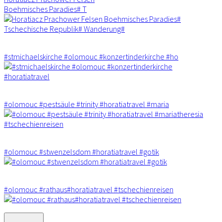
Boehmisches Paradies# T
#stmichaelskirche #olomouc #konzertinderkirche #ho
#olomouc #pestsäule #trinity #horatiatravel #maria
#olomouc #stwenzelsdom #horatiatravel #gotik
#olomouc #rathaus#horatiatravel #tschechienreisen