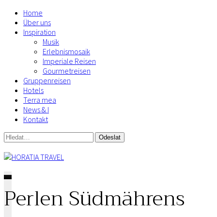
Home
Über uns
Inspiration
Musik
Erlebnismosaik
Imperiale Reisen
Gourmetreisen
Gruppenreisen
Hotels
Terra mea
News & I
Kontakt
Perlen Südmährens