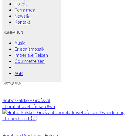
Hotels
Terra mea
News & I
Kontakt
INSPIRATION
Musik
Erlebnismosaik
Imperiale Reisen
Gourmetreisen
AGB
INSTAGRAM
Hruboskalsko – Großskal
#horatiatravel #felsen #wa
Horatiacz Prachower Felsen